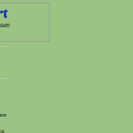
ssum
ere
ca.