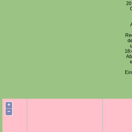
20
Reg
d
18:
Ab
e
Ein
+
−