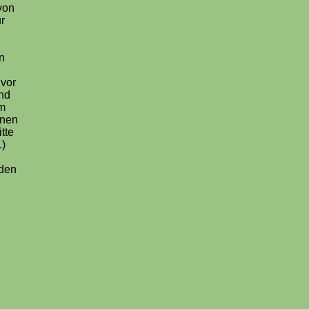
von
r
n
 vor
nd
m
enen
tte
.)
nden