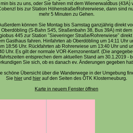
 min bis zu uns, oder Sie fahren mit dem Wienerwaldbus (43A) 
Cobenzl bis zur Station Höhenstraße/Rohrerwiese, dann sind nu
mehr 5 Minuten zu Gehen.
Außerdem können Sie Montag bis Samstag ganzjährig direkt vo
Oberdöbling (S-Bahn S45, Straßenbahn 38, Bus 39A) mit dem
iobus 445 zur Station "Sieveringer Straße/Rohrerwiese" direkt
em Gasthaus fahren. Hinfahrten ab Oberdöbling um 14:11 Uhr u
um 18:56 Uhr. Rückfahrten ab Rohrerwiese um 13:40 Uhr und u
40 Uhr. Es gilt der normale VOR-Kernzonentarif. (Die angegeb
fahrtszeiten entsprechen dem aktuellen Stand am 30.1.2019 - bi
rkundigen Sie sich, ob es danach ev. Änderungen gegeben hat
e schöne Übersicht über die Wanderwege in der Umgebung fi
Sie
hier
und
hier
auf den Seiten des ÖTK Klosterneuburg.
Karte in neuem Fenster öffnen